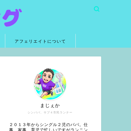
アフェリエイトについて
まじぇか
シンパパ、サブ４市民ランナー
２０１３年からシングル２児のパパ。仕
事、家事、育児で忙しいですがランニン