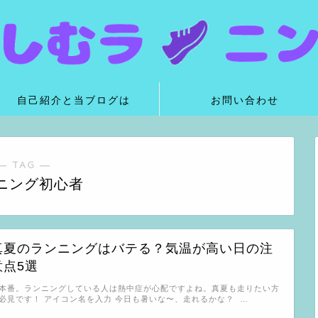
自己紹介と当ブログは
お問い合わせ
― TAG ―
ニング初心者
真夏のランニングはバテる？気温が高い日の注
意点5選
本番。ランニングしている人は熱中症が心配ですよね。真夏も走りたい方
必見です！ アイコン名を入力 今日も暑いな〜、走れるかな？ …