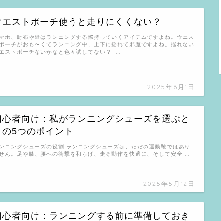
ウエストポーチ使うと走りにくくない？
マホ、財布や鍵はランニングする際持っていくアイテムですよね。ウエス
ポーチがおも〜くてランニング中、上下に揺れて邪魔ですよね。揺れない
エストポーチないかなと色々試してない？ …
2025年6月1日
初心者向け：私がランニングシューズを選ぶと
きの5つのポイント
ンニングシューズの役割 ランニングシューズは、ただの運動靴ではあり
せん。足や膝、腰への衝撃を和らげ、走る動作を快適に、そして安全 …
2025年5月12日
初心者向け：ランニングする前に準備しておき