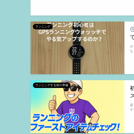
ランニング
ポ
な
ランニングする前の準備
基
す