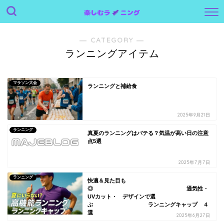
― CATEGORY ―
ランニングアイテム
マラソン大会
ランニングと補給食
2025年9月21日
ランニング
真夏のランニングはバテる？気温が高い日の注意
点5選
2025年7月7日
ランニング
快適＆見た目も
◎ 通気性・
UVカット・ デザインで選
ぶ ランニングキャップ ４
選
2025年6月27日